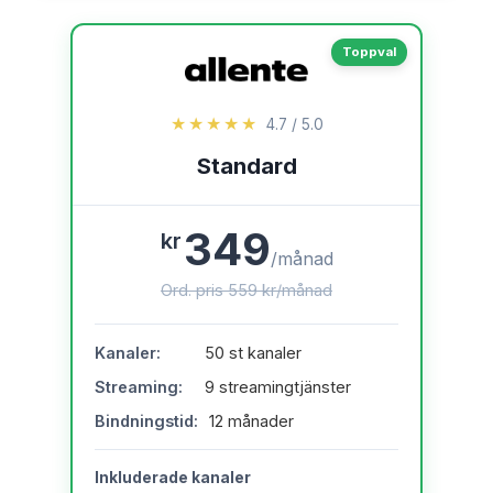
Toppval
★★★★★
4.7 / 5.0
Standard
349
kr
/månad
Ord. pris 559 kr/månad
Kanaler:
50 st kanaler
Streaming:
9 streamingtjänster
Bindningstid:
12 månader
Inkluderade kanaler