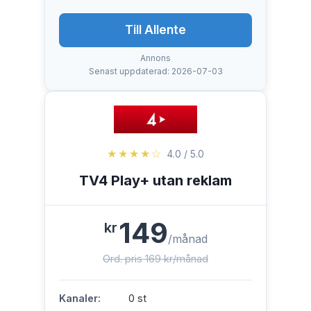
Till Allente
Annons
Senast uppdaterad: 2026-07-03
★★★★☆
4.0 / 5.0
TV4 Play+ utan reklam
149
kr
/månad
Ord. pris 169 kr/månad
Kanaler:
0 st