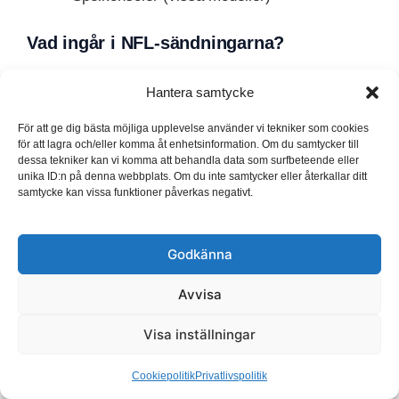
Vad ingår i NFL-sändningarna?
Hantera samtycke
För att ge dig bästa möjliga upplevelse använder vi tekniker som cookies
för att lagra och/eller komma åt enhetsinformation. Om du samtycker till
dessa tekniker kan vi komma att behandla data som surfbeteende eller
unika ID:n på denna webbplats. Om du inte samtycker eller återkallar ditt
samtycke kan vissa funktioner påverkas negativt.
Godkänna
När du har rätt abonnemang får du tillgång till ett
Avvisa
brett utbud av NFL-innehåll. Detta inkluderar inte
bara livematcher utan även repriser och
Visa inställningar
specialprogram.
Cookiepolitik
Privatlivspolitik
Livematcher