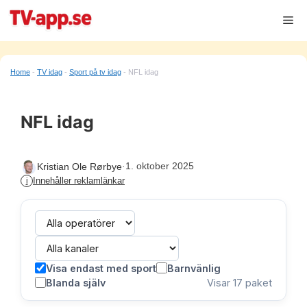
Hoppa
Me
till
innehåll
Home
-
TV idag
-
Sport på tv idag
-
NFL idag
NFL idag
·
1. oktober 2025
Kristian Ole Rørbye
Innehåller reklamlänkar
i
Visa endast med sport
Barnvänlig
Blanda själv
Visar
17
paket