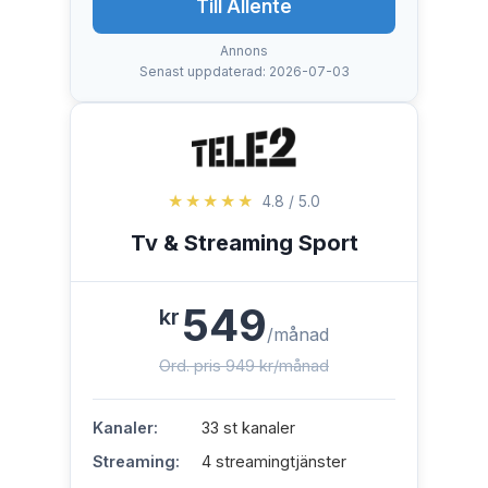
Till Allente
Annons
Senast uppdaterad: 2026-07-03
★★★★★
4.8 / 5.0
Tv & Streaming Sport
549
kr
/månad
Ord. pris 949 kr/månad
Kanaler:
33 st kanaler
Streaming:
4 streamingtjänster