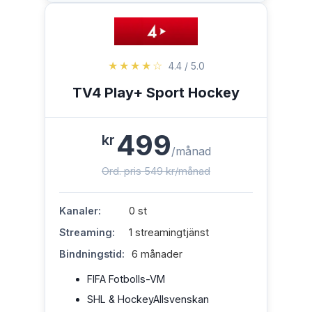
★★★★☆
4.4 / 5.0
TV4 Play+ Sport Hockey
499
kr
/månad
Ord. pris 549 kr/månad
Kanaler:
0 st
Streaming:
1 streamingtjänst
Bindningstid:
6 månader
FIFA Fotbolls-VM
SHL & HockeyAllsvenskan