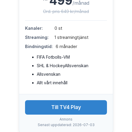
499
/månad
Ord. pris 649 kr/månad
Kanaler:
0 st
Streaming:
1 streamingtjänst
Bindningstid:
6 månader
FIFA Fotbolls-VM
SHL & HockeyAllsvenskan
Allsvenskan
Allt vårt innehåll
Till TV4 Play
Annons
Senast uppdaterad: 2026-07-03