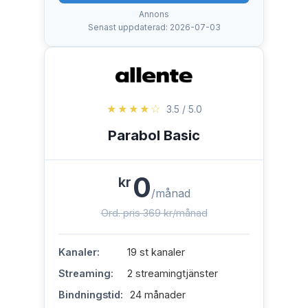
Annons
Senast uppdaterad: 2026-07-03
★★★★☆
3.5 / 5.0
Parabol Basic
0
kr
/månad
Ord. pris 369 kr/månad
Kanaler:
19 st kanaler
Streaming:
2 streamingtjänster
Bindningstid:
24 månader