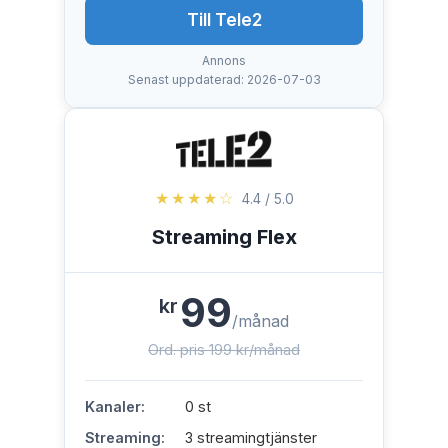
Till Tele2
Annons
Senast uppdaterad: 2026-07-03
★★★★☆
4.4 / 5.0
Streaming Flex
99
kr
/månad
Ord. pris 199 kr/månad
Kanaler:
0 st
Streaming:
3 streamingtjänster