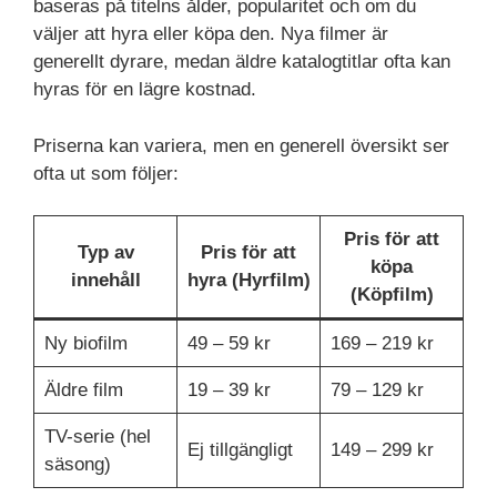
baseras på titelns ålder, popularitet och om du
väljer att hyra eller köpa den. Nya filmer är
generellt dyrare, medan äldre katalogtitlar ofta kan
hyras för en lägre kostnad.
Priserna kan variera, men en generell översikt ser
ofta ut som följer:
Pris för att
Typ av
Pris för att
köpa
innehåll
hyra (Hyrfilm)
(Köpfilm)
Ny biofilm
49 – 59 kr
169 – 219 kr
Äldre film
19 – 39 kr
79 – 129 kr
TV-serie (hel
Ej tillgängligt
149 – 299 kr
säsong)