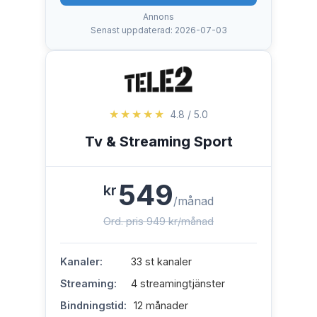
Annons
Senast uppdaterad: 2026-07-03
★★★★★
4.8 / 5.0
Tv & Streaming Sport
549
kr
/månad
Ord. pris 949 kr/månad
Kanaler:
33 st kanaler
Streaming:
4 streamingtjänster
Bindningstid:
12 månader