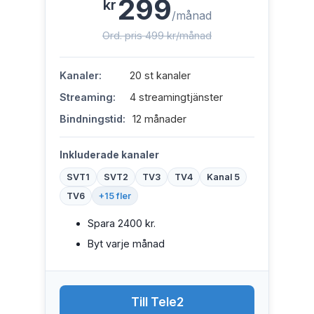
299
kr
/månad
Ord. pris 499 kr/månad
Kanaler:
20 st kanaler
Streaming:
4 streamingtjänster
Bindningstid:
12 månader
Inkluderade kanaler
SVT1
SVT2
TV3
TV4
Kanal 5
TV6
+15 fler
Spara 2400 kr.
Byt varje månad
Till Tele2