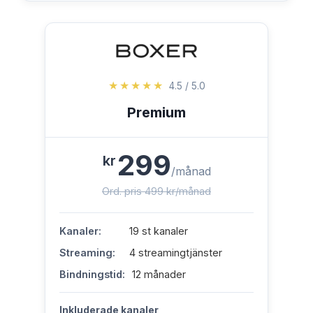
★★★★★
4.5 / 5.0
Premium
299
kr
/månad
Ord. pris 499 kr/månad
Kanaler:
19 st kanaler
Streaming:
4 streamingtjänster
Bindningstid:
12 månader
Inkluderade kanaler