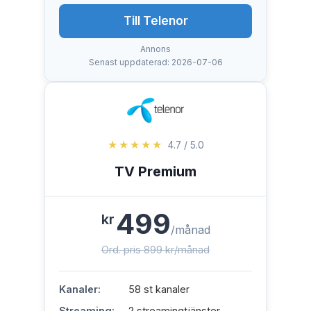
Till Telenor
Annons
Senast uppdaterad: 2026-07-06
★★★★★
4.7 / 5.0
TV Premium
499
kr
/månad
Ord. pris 899 kr/månad
Kanaler:
58 st kanaler
Streaming:
2 streamingtjänster