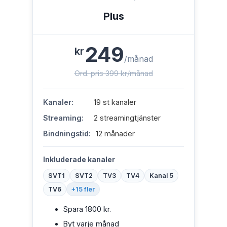
Plus
249
kr
/månad
Ord. pris 399 kr/månad
Kanaler:
19 st kanaler
Streaming:
2 streamingtjänster
Bindningstid:
12 månader
Inkluderade kanaler
SVT1
SVT2
TV3
TV4
Kanal 5
TV6
+15 fler
Spara 1800 kr.
Byt varje månad