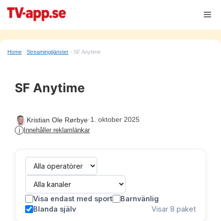
Hoppa
Me
till
innehåll
Home
-
Streamingtjänster
-
SF Anytime
SF Anytime
·
1. oktober 2025
Kristian Ole Rørbye
Innehåller reklamlänkar
i
Visa endast med sport
Barnvänlig
Blanda själv
Visar
8
paket