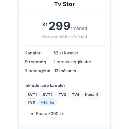
Tv Stor
299
kr
/månad
Ord. pris 549 kr/månad
Kanaler:
52 st kanaler
Streaming:
2 streamingtjänster
Bindningstid:
12 månader
Inkluderade kanaler
SVT1
SVT2
TV3
TV4
Kanal 5
TV6
+46 fler
Spara 3000 kr.