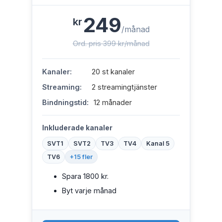
249
kr
/månad
Ord. pris 399 kr/månad
Kanaler:
20 st kanaler
Streaming:
2 streamingtjänster
Bindningstid:
12 månader
Inkluderade kanaler
SVT1
SVT2
TV3
TV4
Kanal 5
TV6
+15 fler
Spara 1800 kr.
Byt varje månad