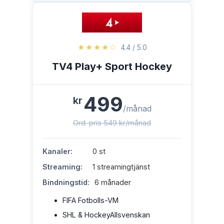
★★★★☆
4.4 / 5.0
TV4 Play+ Sport Hockey
499
kr
/månad
Ord. pris 549 kr/månad
Kanaler:
0 st
Streaming:
1 streamingtjänst
Bindningstid:
6 månader
FIFA Fotbolls-VM
SHL & HockeyAllsvenskan