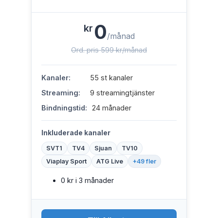
0
kr
/månad
Ord. pris 599 kr/månad
Kanaler:
55 st kanaler
Streaming:
9 streamingtjänster
Bindningstid:
24 månader
Inkluderade kanaler
SVT1
TV4
Sjuan
TV10
Viaplay Sport
ATG Live
+49 fler
0 kr i 3 månader