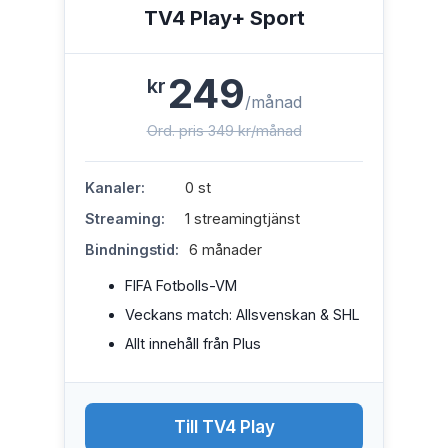
TV4 Play+ Sport
249
kr
/månad
Ord. pris 349 kr/månad
Kanaler:
0 st
Streaming:
1 streamingtjänst
Bindningstid:
6 månader
FIFA Fotbolls-VM
Veckans match: Allsvenskan & SHL
Allt innehåll från Plus
Till TV4 Play