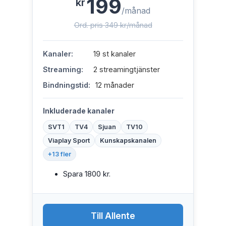
199
kr
/månad
Ord. pris 349 kr/månad
Kanaler:
19 st kanaler
Streaming:
2 streamingtjänster
Bindningstid:
12 månader
Inkluderade kanaler
SVT1
TV4
Sjuan
TV10
Viaplay Sport
Kunskapskanalen
+13 fler
Spara 1800 kr.
Till Allente