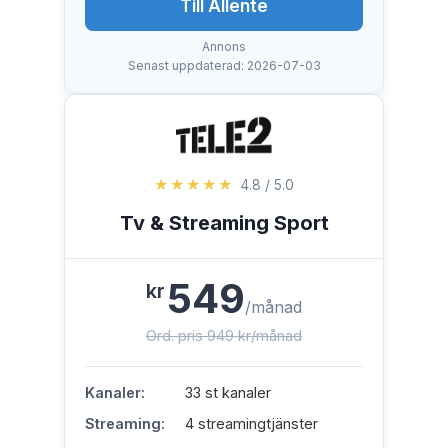
Till Allente
Annons
Senast uppdaterad: 2026-07-03
★★★★★
4.8 / 5.0
Tv & Streaming Sport
549
kr
/månad
Ord. pris 949 kr/månad
Kanaler:
33 st kanaler
Streaming:
4 streamingtjänster