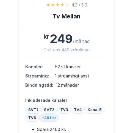
★★★★☆
4.3 / 5.0
Tv Mellan
249
kr
/månad
Ord. pris 449 kr/månad
Kanaler:
52 st kanaler
Streaming:
1 streamingtjänst
Bindningstid:
12 månader
Inkluderade kanaler
SVT1
SVT2
TV3
TV4
Kanal 5
TV6
+46 fler
Spara 2400 kr.