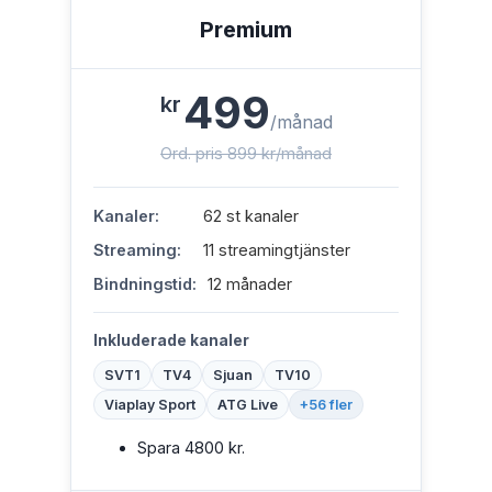
Premium
499
kr
/månad
Ord. pris 899 kr/månad
Kanaler:
62 st kanaler
Streaming:
11 streamingtjänster
Bindningstid:
12 månader
Inkluderade kanaler
SVT1
TV4
Sjuan
TV10
Viaplay Sport
ATG Live
+56 fler
Spara 4800 kr.