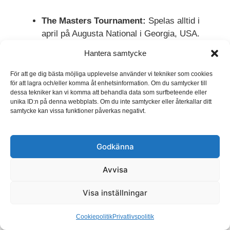
The Masters Tournament:
Spelas alltid i
april på Augusta National i Georgia, USA.
Känd för sin gröna kavaj, vackra bana och
Hantera samtycke
anrika traditioner. Det är den enda majorn
som spelas på samma bana varje år.
För att ge dig bästa möjliga upplevelse använder vi tekniker som cookies
för att lagra och/eller komma åt enhetsinformation. Om du samtycker till
PGA Championship:
Spelas i maj på olika
dessa tekniker kan vi komma att behandla data som surfbeteende eller
banor i USA. Tävlingen arrangeras av PGA
unika ID:n på denna webbplats. Om du inte samtycker eller återkallar ditt
of America och samlar ett av de starkaste
samtycke kan vissa funktioner påverkas negativt.
startfälten under året.
U.S. Open:
Spelas i juni och arrangeras av
Godkänna
USGA. Känd för att sätta upp banorna
extremt svårt, med tjock ruff och snabba
Avvisa
greener, för att testa spelarnas alla
färdigheter.
Visa inställningar
The Open Championship:
Ofta kallad
British Open, är världens äldsta golftävling
Cookiepolitik
Privatlivspolitik
och spelas i juli på klassiska linksbanor i