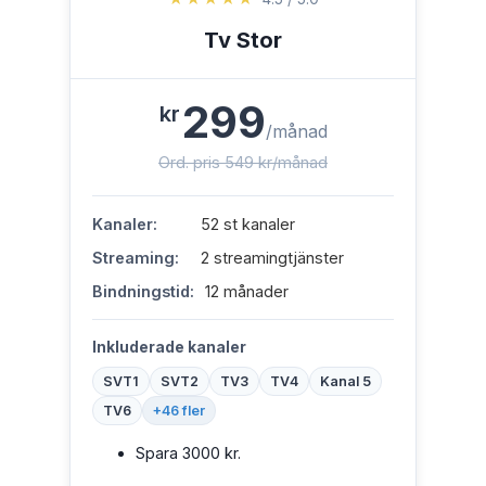
Tv Stor
299
kr
/månad
Ord. pris 549 kr/månad
Kanaler:
52 st kanaler
Streaming:
2 streamingtjänster
Bindningstid:
12 månader
Inkluderade kanaler
SVT1
SVT2
TV3
TV4
Kanal 5
TV6
+46 fler
Spara 3000 kr.