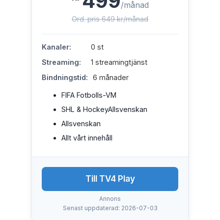
499
/månad
Ord. pris 649 kr/månad
Kanaler:
0 st
Streaming:
1 streamingtjänst
Bindningstid:
6 månader
FIFA Fotbolls-VM
SHL & HockeyAllsvenskan
Allsvenskan
Allt vårt innehåll
Till TV4 Play
Annons
Senast uppdaterad: 2026-07-03