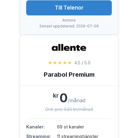
Till Telenor
Annons
Senast uppdaterad: 2026-07-06
★★★★★
4.5 / 5.0
Parabol Premium
0
kr
/månad
Ord. pris 949 kr/månad
Kanaler:
69 st kanaler
Streaming:
11 streamingtjänster