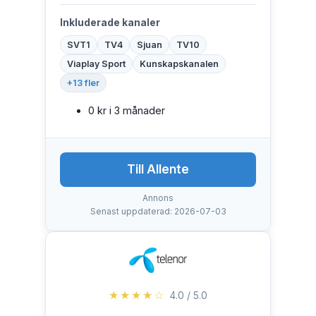
Inkluderade kanaler
SVT1
TV4
Sjuan
TV10
Viaplay Sport
Kunskapskanalen
+13 fler
0 kr i 3 månader
Till Allente
Annons
Senast uppdaterad: 2026-07-03
★★★★☆
4.0 / 5.0