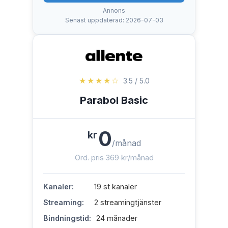
Annons
Senast uppdaterad: 2026-07-03
★★★★☆
3.5 / 5.0
Parabol Basic
0
kr
/månad
Ord. pris 369 kr/månad
Kanaler:
19 st kanaler
Streaming:
2 streamingtjänster
Bindningstid:
24 månader