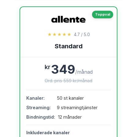
Toppval
★★★★★
4.7 / 5.0
Standard
349
kr
/månad
Ord. pris 559 kr/månad
Kanaler:
50 st kanaler
Streaming:
9 streamingtjänster
Bindningstid:
12 månader
Inkluderade kanaler