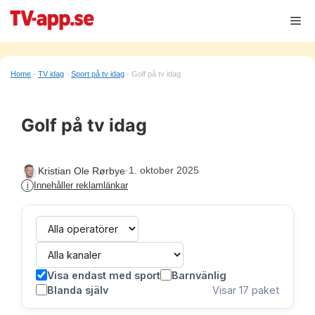
Hoppa
Me
till
innehåll
Home
-
TV idag
-
Sport på tv idag
-
Golf på tv idag
Golf på tv idag
·
1. oktober 2025
Kristian Ole Rørbye
Innehåller reklamlänkar
i
Visa endast med sport
Barnvänlig
Blanda själv
Visar
17
paket