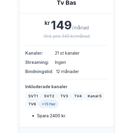
Tv Bas
149
kr
/månad
Ord. pris 349 kr/månad
Kanaler:
21 st kanaler
Streaming:
Ingen
Bindningstid:
12 månader
Inkluderade kanaler
SVT1
SVT2
TV3
TV4
Kanal 5
TV6
+15 fler
Spara 2400 kr.