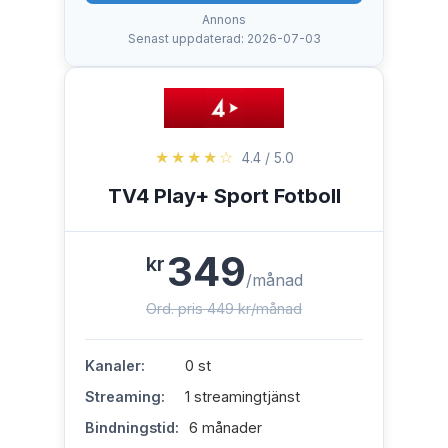
Annons
Senast uppdaterad: 2026-07-03
★★★★☆
4.4 / 5.0
TV4 Play+ Sport Fotboll
349
kr
/månad
Ord. pris 449 kr/månad
Kanaler:
0 st
Streaming:
1 streamingtjänst
Bindningstid:
6 månader