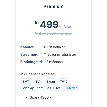
Premium
499
kr
/månad
Ord. pris 899 kr/månad
Kanaler:
62 st kanaler
Streaming:
11 streamingtjänster
Bindningstid:
12 månader
Inkluderade kanaler
SVT1
TV4
Sjuan
TV10
Viaplay Sport
ATG Live
+56 fler
Spara 4800 kr.