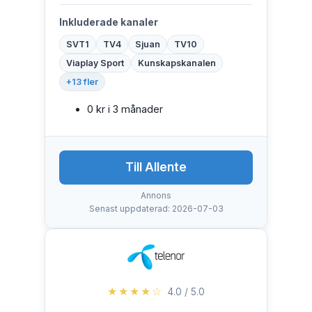
Inkluderade kanaler
SVT1
TV4
Sjuan
TV10
Viaplay Sport
Kunskapskanalen
+13 fler
0 kr i 3 månader
Till Allente
Annons
Senast uppdaterad: 2026-07-03
★★★★☆
4.0 / 5.0