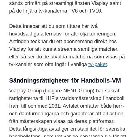
sänds primärt på streamingtjänsten Viaplay samt
på de linjära tv-kanalerna TV6 och TV10.
Detta innebär att du som tittare har två
huvudsakliga alternativ för att följa turneringen.
Antingen tecknar du ett abonnemang direkt hos
Viaplay för att kunna streama samtliga matcher,
eller så ser du de utvalda matcherna som visas på
tv-kanaler som ofta ingår i vanliga
tv-paket
.
Sändningsrättigheter för Handbolls-VM
Viaplay Group (tidigare NENT Group) har säkrat
rättigheterna till IHF:s världsmästerskap i handboll
fram till och med 2031. Avtalet omfattar både herr-
och damturneringarna och garanterar att all action
från mästerskapen visas på deras plattformar.
Detta långsiktiga avtal ger en stabilitet för svenska
handbollsfans, som vet var de kan vända sig för att