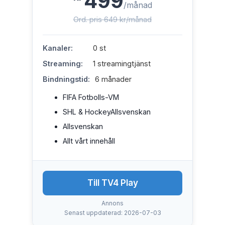
499
/månad
Ord. pris 649 kr/månad
Kanaler:
0 st
Streaming:
1 streamingtjänst
Bindningstid:
6 månader
FIFA Fotbolls-VM
SHL & HockeyAllsvenskan
Allsvenskan
Allt vårt innehåll
Till TV4 Play
Annons
Senast uppdaterad: 2026-07-03