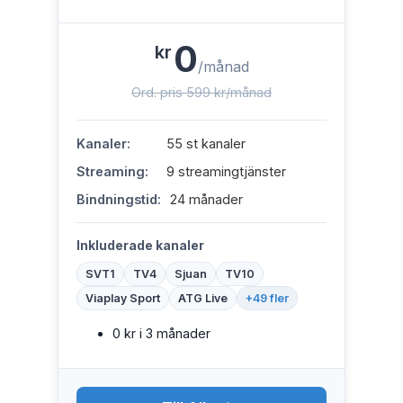
0
kr
/månad
Ord. pris 599 kr/månad
Kanaler:
55 st kanaler
Streaming:
9 streamingtjänster
Bindningstid:
24 månader
Inkluderade kanaler
SVT1
TV4
Sjuan
TV10
Viaplay Sport
ATG Live
+49 fler
0 kr i 3 månader