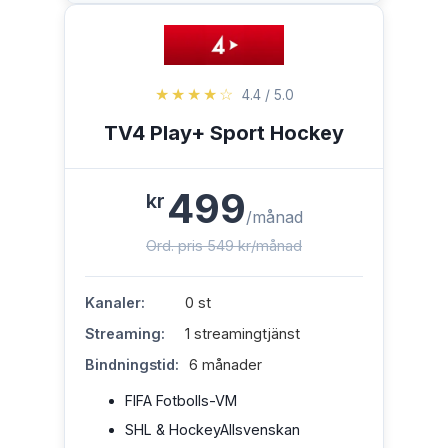
★★★★☆
4.4 / 5.0
TV4 Play+ Sport Hockey
499
kr
/månad
Ord. pris 549 kr/månad
Kanaler:
0 st
Streaming:
1 streamingtjänst
Bindningstid:
6 månader
FIFA Fotbolls-VM
SHL & HockeyAllsvenskan