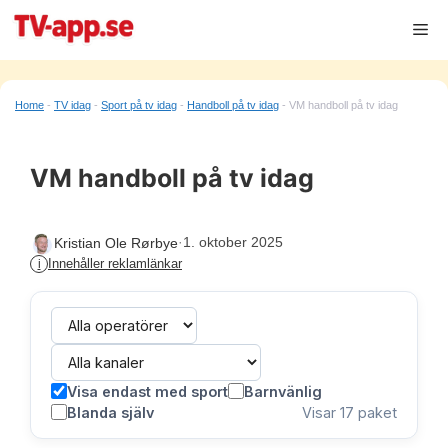
Hoppa
Me
till
innehåll
Home
-
TV idag
-
Sport på tv idag
-
Handboll på tv idag
-
VM handboll på tv idag
VM handboll på tv idag
·
1. oktober 2025
Kristian Ole Rørbye
Innehåller reklamlänkar
i
Visa endast med sport
Barnvänlig
Blanda själv
Visar
17
paket