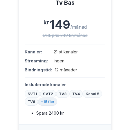
Tv Bas
149
kr
/månad
Ord. pris 349 kr/månad
Kanaler:
21 st kanaler
Streaming:
Ingen
Bindningstid:
12 månader
Inkluderade kanaler
SVT1
SVT2
TV3
TV4
Kanal 5
TV6
+15 fler
Spara 2400 kr.