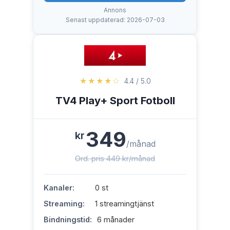
Annons
Senast uppdaterad: 2026-07-03
★★★★☆
4.4 / 5.0
TV4 Play+ Sport Fotboll
349
kr
/månad
Ord. pris 449 kr/månad
Kanaler:
0 st
Streaming:
1 streamingtjänst
Bindningstid:
6 månader