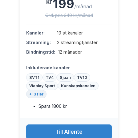
199
kr
/månad
Ord. pris 349 kr/månad
Kanaler:
19 st kanaler
Streaming:
2 streamingtjänster
Bindningstid:
12 månader
Inkluderade kanaler
SVT1
TV4
Sjuan
TV10
Viaplay Sport
Kunskapskanalen
+13 fler
Spara 1800 kr.
Till Allente