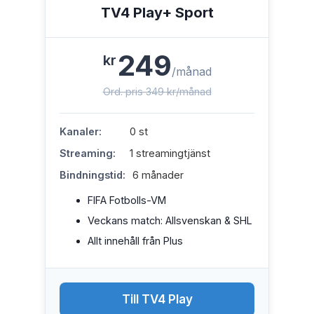
TV4 Play+ Sport
249
kr
/månad
Ord. pris 349 kr/månad
Kanaler:
0 st
Streaming:
1 streamingtjänst
Bindningstid:
6 månader
FIFA Fotbolls-VM
Veckans match: Allsvenskan & SHL
Allt innehåll från Plus
Till TV4 Play