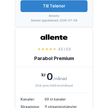
Till Telenor
Annons
Senast uppdaterad: 2026-07-06
★★★★★
4.5 / 5.0
Parabol Premium
0
kr
/månad
Ord. pris 949 kr/månad
Kanaler:
69 st kanaler
Streaming:
11 streamingtjänster