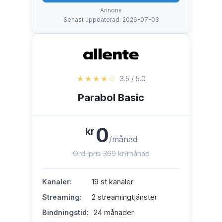
Annons
Senast uppdaterad: 2026-07-03
★★★★☆
3.5 / 5.0
Parabol Basic
0
kr
/månad
Ord. pris 369 kr/månad
Kanaler:
19 st kanaler
Streaming:
2 streamingtjänster
Bindningstid:
24 månader