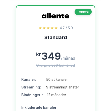
Toppval
★★★★★
4.7 / 5.0
Standard
349
kr
/månad
Ord. pris 559 kr/månad
Kanaler:
50 st kanaler
Streaming:
9 streamingtjänster
Bindningstid:
12 månader
Inkluderade kanaler