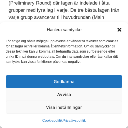
(Preliminary Round) där lagen är indelade i åtta
grupper med fyra lag i varje. De tre bästa lagen från
varje grupp avancerar till huvudrundan (Main
Round).
Hantera samtycke
I huvudrundan skapas fyra nya grupper med sex
För att ge dig bästa möjliga upplevelse använder vi tekniker som cookies
lag i varje. Lagen tar med sig poängen från
för att lagra och/eller komma åt enhetsinformation. Om du samtycker till
dessa tekniker kan vi komma att behandla data som surfbeteende eller
matcherna mot de andra lagen som också
unika ID:n på denna webbplats. Om du inte samtycker eller återkallar ditt
avancerade från den inledande gruppen. De två
samtycke kan vissa funktioner påverkas negativt.
bästa lagen från varje grupp i huvudrundan går
vidare till kvartsfinal, där utslagsspelet börjar.
Godkänna
Därefter följer semifinaler och slutligen bronsmatch
och final.
Avvisa
Sveriges framgångar i herr-VM
Visa inställningar
Sverige är en av de mest framgångsrika nationerna
i herrarnas handbolls-VM genom tiderna. Med flera
Cookiepolitik
Privatlivspolitik
guld, silver och brons i prisskåpet har landslaget,