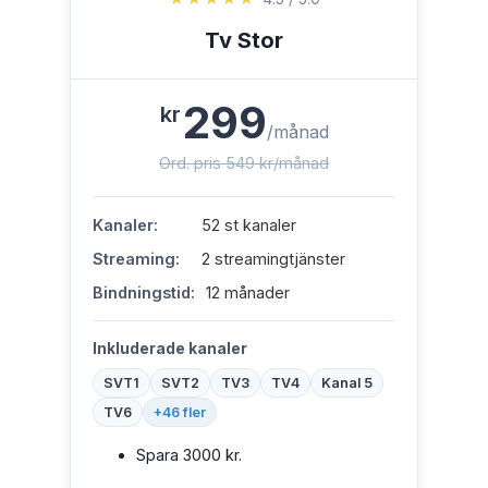
Tv Stor
299
kr
/månad
Ord. pris 549 kr/månad
Kanaler:
52 st kanaler
Streaming:
2 streamingtjänster
Bindningstid:
12 månader
Inkluderade kanaler
SVT1
SVT2
TV3
TV4
Kanal 5
TV6
+46 fler
Spara 3000 kr.