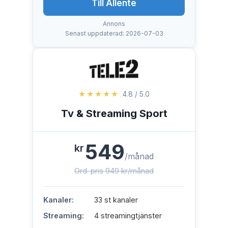
Till Allente
Annons
Senast uppdaterad: 2026-07-03
★★★★★
4.8 / 5.0
Tv & Streaming Sport
549
kr
/månad
Ord. pris 949 kr/månad
Kanaler:
33 st kanaler
Streaming:
4 streamingtjänster