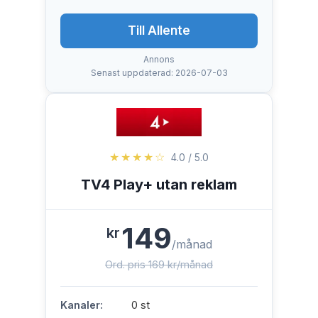
Till Allente
Annons
Senast uppdaterad: 2026-07-03
★★★★☆
4.0 / 5.0
TV4 Play+ utan reklam
149
kr
/månad
Ord. pris 169 kr/månad
Kanaler:
0 st