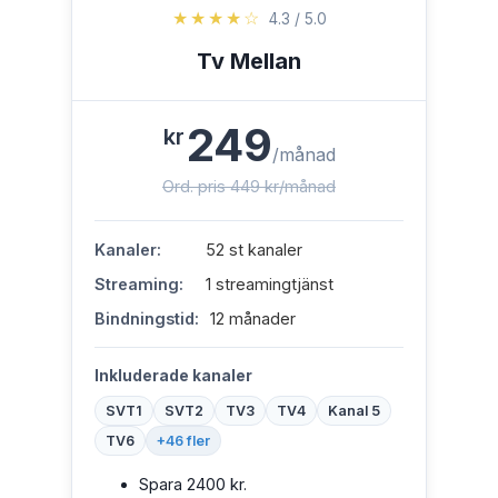
★★★★☆
4.3 / 5.0
Tv Mellan
249
kr
/månad
Ord. pris 449 kr/månad
Kanaler:
52 st kanaler
Streaming:
1 streamingtjänst
Bindningstid:
12 månader
Inkluderade kanaler
SVT1
SVT2
TV3
TV4
Kanal 5
TV6
+46 fler
Spara 2400 kr.