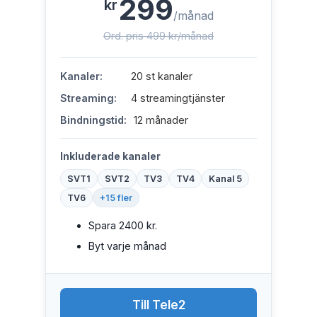
299
kr
/månad
Ord. pris 499 kr/månad
Kanaler:
20 st kanaler
Streaming:
4 streamingtjänster
Bindningstid:
12 månader
Inkluderade kanaler
SVT1
SVT2
TV3
TV4
Kanal 5
TV6
+15 fler
Spara 2400 kr.
Byt varje månad
Till Tele2