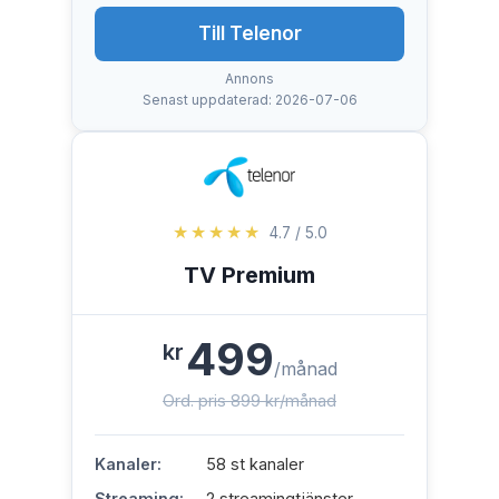
Till Telenor
Annons
Senast uppdaterad: 2026-07-06
★★★★★
4.7 / 5.0
TV Premium
499
kr
/månad
Ord. pris 899 kr/månad
Kanaler:
58 st kanaler
Streaming:
2 streamingtjänster