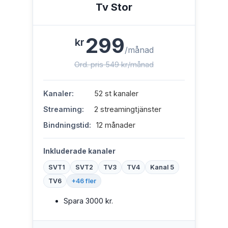
Tv Stor
299
kr
/månad
Ord. pris 549 kr/månad
Kanaler:
52 st kanaler
Streaming:
2 streamingtjänster
Bindningstid:
12 månader
Inkluderade kanaler
SVT1
SVT2
TV3
TV4
Kanal 5
TV6
+46 fler
Spara 3000 kr.