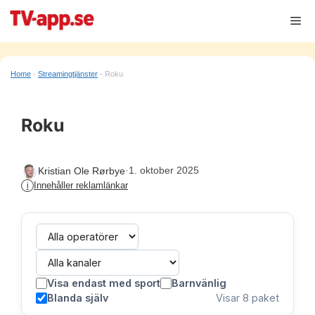
Hoppa
Me
till
innehåll
Home
-
Streamingtjänster
-
Roku
Roku
·
1. oktober 2025
Kristian Ole Rørbye
Innehåller reklamlänkar
i
Visa endast med sport
Barnvänlig
Blanda själv
Visar
8
paket