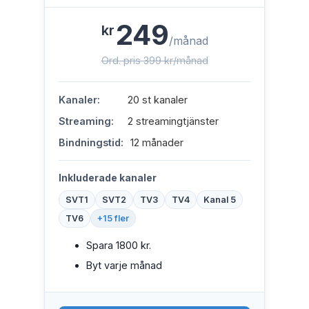
249
kr
/månad
Ord. pris 399 kr/månad
Kanaler:
20 st kanaler
Streaming:
2 streamingtjänster
Bindningstid:
12 månader
Inkluderade kanaler
SVT1
SVT2
TV3
TV4
Kanal 5
TV6
+15 fler
Spara 1800 kr.
Byt varje månad