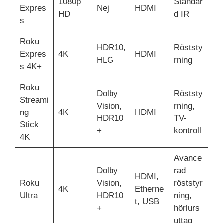
1080p
Standar
Expres
Nej
HDMI
HD
d IR
s
Roku
HDR10,
Röststy
Expres
4K
HDMI
HLG
rning
s 4K+
Roku
Dolby
Röststy
Streami
Vision,
rning,
ng
4K
HDMI
HDR10
TV-
Stick
+
kontroll
4K
Avance
Dolby
rad
HDMI,
Roku
Vision,
röststyr
4K
Etherne
Ultra
HDR10
ning,
t, USB
+
hörlurs
uttag