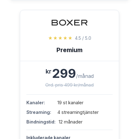
★★★★★
4.5 / 5.0
Premium
299
kr
/månad
Ord. pris 499 kr/månad
Kanaler:
19 st kanaler
Streaming:
4 streamingtjänster
Bindningstid:
12 månader
Inkluderade kanaler