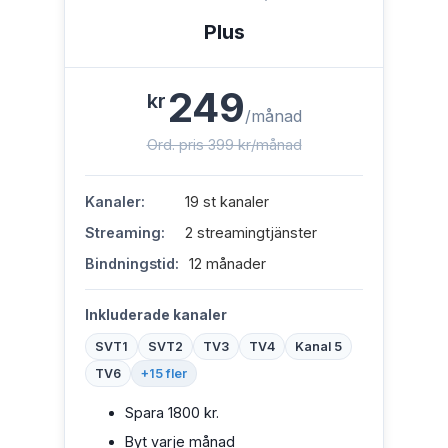
Plus
249
kr
/månad
Ord. pris 399 kr/månad
Kanaler:
19 st kanaler
Streaming:
2 streamingtjänster
Bindningstid:
12 månader
Inkluderade kanaler
SVT1
SVT2
TV3
TV4
Kanal 5
TV6
+15 fler
Spara 1800 kr.
Byt varje månad