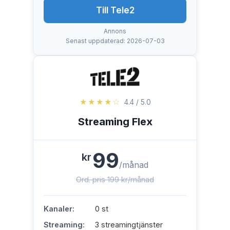
Till Tele2
Annons
Senast uppdaterad: 2026-07-03
★★★★☆
4.4 / 5.0
Streaming Flex
99
kr
/månad
Ord. pris 199 kr/månad
Kanaler:
0 st
Streaming:
3 streamingtjänster